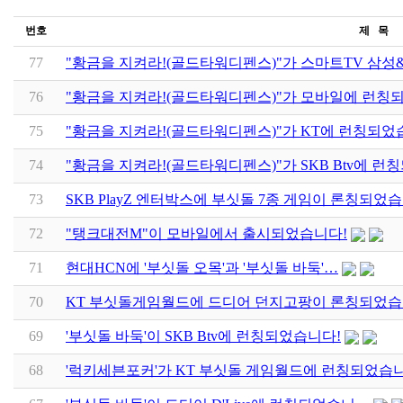
번호
제 목
77
"황금을 지켜라!(골드타워디펜스)"가 스마트TV 삼성
76
"황금을 지켜라!(골드타워디펜스)"가 모바일에 런칭
75
"황금을 지켜라!(골드타워디펜스)"가 KT에 런칭되었습
74
"황금을 지켜라!(골드타워디펜스)"가 SKB Btv에 
73
SKB PlayZ 엔터박스에 부싯돌 7종 게임이 론칭되었
72
"탱크대전M"이 모바일에서 출시되었습니다!
71
현대HCN에 '부싯돌 오목'과 '부싯돌 바둑'…
70
KT 부싯돌게임월드에 드디어 던지고팡이 론칭되었습
69
'부싯돌 바둑'이 SKB Btv에 런칭되었습니다!
68
'럭키세븐포커'가 KT 부싯돌 게임월드에 런칭되었습