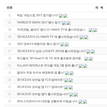
번호
제 목
32
독일 '게임스컴 2015' 참가합니다!
31
'WORLD IT SHOW 2015' 행사 참가!
30
'자연관찰_열대어' 앱이 LG WebOS TV에 출시되었습니…
29
'3D OCEAN'이 LG WebOS TV 에 출시되었습니다!
28
'2015 정부3.0 체험마당' 행사 참가!
27
'3D OCEAN'이 삼성 스마트TV 2013에 출시되었습니다!
26
부싯돌의 '3D Ocean'이 제 7차 세계 물포럼에 참여합…
25
이노피아 매직캐스트 부싯돌 게임 3종 탑재 출시!
24
열대어 무료 라이브 배경화면 앱 출시!
23
3D OCEAN 모바일 앱 V2.8 업데이트!
22
3D OCEAN 모바일 앱 V2.7 업데이트!
21
3D OCEAN 모바일 앱이 출시되었습니다!
20
2014 스마트미디어 대전을 성황리에 마쳤습니다.