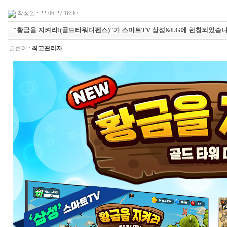
작성일 : 22-06-27 16:30
"황금을 지켜라!(골드타워디펜스)"가 스마트TV 삼성&LG에 런칭되었습니다
글쓴이 :
최고관리자