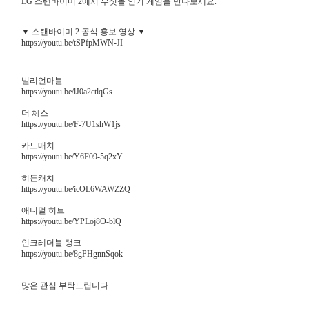
LG 스탠바이미 2에서 부싯돌 인기 게임을 만나보세요.
▼ 스탠바이미 2 공식 홍보 영상
▼
https://youtu.be/tSPfpMWN-JI
빌리언마블
https://youtu.be/lJ0a2ctlqGs
더 체스
https://youtu.be/F-7U1shW1js
카드매치
https://youtu.be/Y6F09-5q2xY
히든캐치
https://youtu.be/icOL6WAWZZQ
애니멀 히트
https://youtu.be/YPLoj8O-blQ
인크레더블 탱크
https://youtu.be/8gPHgnnSqok
많은 관심 부탁드립니다.