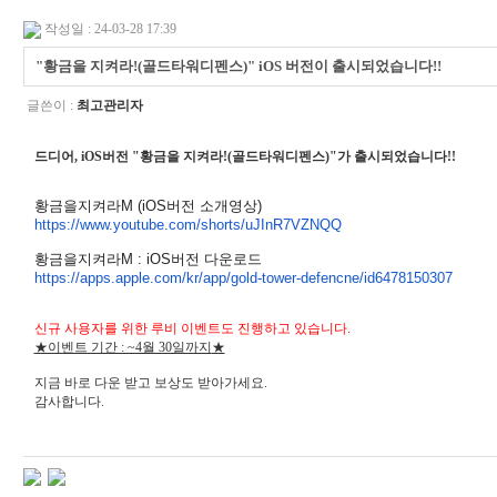
작성일 : 24-03-28 17:39
"황금을 지켜라!(골드타워디펜스)" iOS 버전이 출시되었습니다!!
글쓴이 :
최고관리자
드디어, iOS버전 "황금을 지켜라!(
골드타워디펜스)
"가 출시되었습니다!!
황금을지켜라M (iOS버전 소개영상)
https://www.youtube.com/shorts/uJInR7VZNQQ
황금을지켜라M : iOS버전 다운로드
https://apps.apple.com/kr/app/gold-tower-defencne/id6478150307
신규 사용자를 위한 루비 이벤트도 진행하고 있습니다.
★이벤트 기간 : ~4월 30일까지
★
지금 바로 다운 받고 보상도 받아가세요.
감사합니다.