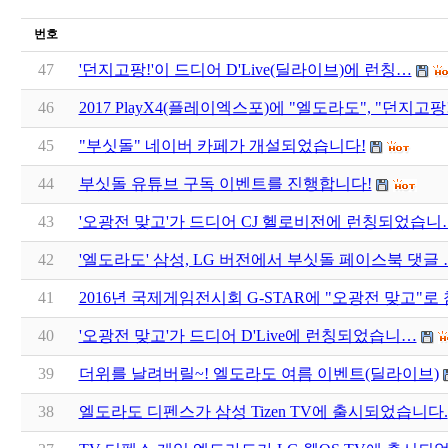
번호
47
'던지고팡!'이 드디어 D'Live(딜라이브)에 런칭…
46
2017 PlayX4(플레이엑스포)에 "엘도라도", "던지고
45
"부싯돌" 네이버 카페가 개설되었습니다!
44
부싯돌 유튜브 구독 이벤트를 진행합니다!
43
'오광전 맞고'가 드디어 CJ 헬로비전에 런칭되었습니
42
'엘도라도' 삼성, LG 버전에서 부싯돌 페이스북 댓글 
41
2016년 국제게임전시회 G-STAR에 "오광전 맞고"
40
'오광전 맞고'가 드디어 D'Live에 런칭되었습니…
39
더위를 날려버릴~! 엘도라도 여름 이벤트(딜라이브)
38
엘도라도 디펜스가 삼성 Tizen TV에 출시되었습니다.