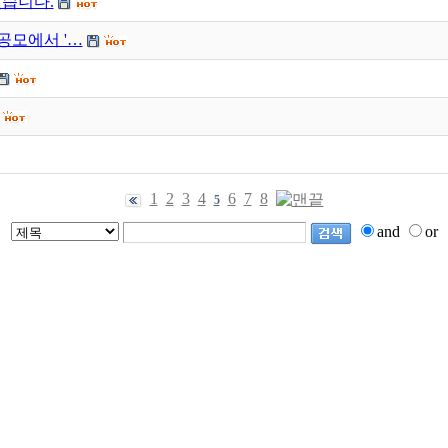
었습니다.
공모에서 '…
1
2
3
4
6
7
8
5
and
or