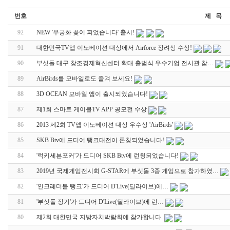
번호
제 목
92
NEW '무궁화 꽃이 피었습니다' 출시!
91
대한민국TV앱 이노베이션 대상에서 Airforce 장려상 수상!
90
부싯돌 대구 창조경제혁신센터 확대 출범식 우수기업 전시관 참…
89
AirBirds를 모바일로도 즐겨 보세요!
88
3D OCEAN 모바일 앱이 출시되었습니다!
87
제1회 스마트 케이블TV APP 공모전 수상
86
2013 제2회 TV앱 이노베이션 대상 우수상 'AirBirds'
85
SKB Btv에 드디어 탱크대전이 론칭되었습니다!
84
'럭키세븐포커'가 드디어 SKB Btv에 런칭되었습니다!
83
2019년 국제게임전시회 G-STAR에 부싯돌 3종 게임으로 참가하였…
82
'인크레더블 탱크'가 드디어 D'Live(딜라이브)에…
81
'부싯돌 장기'가 드디어 D'Live(딜라이브)에 런…
80
제2회 대한민국 지방자치박람회에 참가합니다.