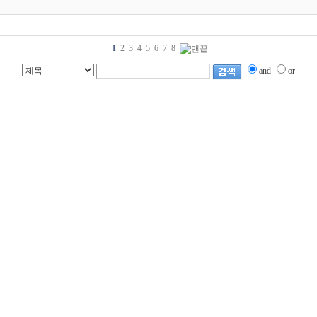
1
2
3
4
5
6
7
8
and
or