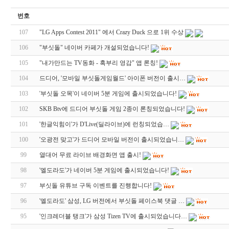
번호
107
"LG Apps Contest 2011" 에서 Crazy Duck 으로 1위 수상
106
"부싯돌" 네이버 카페가 개설되었습니다!
105
"내가만드는 TV동화 - 혹부리 영감" 앱 론칭!
104
드디어, '모바일 부싯돌게임월드' 아이폰 버전이 출시…
103
'부싯돌 오목'이 네이버 5분 게임에 출시되었습니다!
102
SKB Btv에 드디어 부싯돌 게임 2종이 론칭되었습니다!
101
'한글익힘이'가 D'Live(딜라이브)에 런칭되었습…
100
'오광전 맞고'가 드디어 모바일 버전이 출시되었습니…
99
열대어 무료 라이브 배경화면 앱 출시!
98
'엘도라도'가 네이버 5분 게임에 출시되었습니다!
97
부싯돌 유튜브 구독 이벤트를 진행합니다!
96
'엘도라도' 삼성, LG 버전에서 부싯돌 페이스북 댓글 …
95
'인크레더블 탱크'가 삼성 Tizen TV에 출시되었습니다…