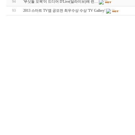
94
'부싯돌 오목'이 드디어 D'Live(딜라이브)에 런…
93
2013 스마트 TV앱 공모전 최우수상 수상 'TV Gallery'