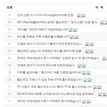
번호
제 목
47
'던지고팡!'이 드디어 D'Live(딜라이브)에 런칭…
46
2017 PlayX4(플레이엑스포)에 "엘도라도", "던지고팡!"으로 참가…
45
"부싯돌" 네이버 카페가 개설되었습니다!
44
부싯돌 유튜브 구독 이벤트를 진행합니다!
43
'오광전 맞고'가 드디어 CJ 헬로비전에 런칭되었습니…
42
'엘도라도' 삼성, LG 버전에서 부싯돌 페이스북 댓글 …
41
2016년 국제게임전시회 G-STAR에 "오광전 맞고"로 참가하였습니…
40
'오광전 맞고'가 드디어 D'Live에 런칭되었습니…
39
더위를 날려버릴~! 엘도라도 여름 이벤트(딜라이브)
38
엘도라도 디펜스가 삼성 Tizen TV에 출시되었습니다.
37
TV 디펜스 게임 엘도라도가 LG 웹OS TV에 출시되었습니다.
36
3D OCEAN이 제4회 스마트미디어 이노베이션 대상 공모에서 '…
35
2015년 국제게임전시회 G-STAR에 참가하였습니다.